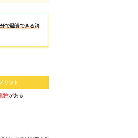
0分で融資できる消
メリット
能性
がある