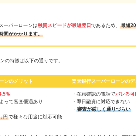
スーパーローンは
融資スピードが最短翌日
であるため、
最短2
時間がかかります。
ンの特徴は以下の通りです。
ーンのメリット
楽天銀行スーパーローンのデ
4.5％
・在籍確認の電話で
バレる可
よって審査優遇あり
・即日融資に対応できない
・
審査が厳しく通りづらい
万円
で様々な用途に対応可能